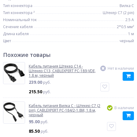
Тип коннектора
Вилка C
Тип коннектора ²
Штекер C7 (2 pin)
Номинальный ток
2.5 А
Сечение кабеля
2*0.5 мм²
Длина кабеля
1 м
Цвет
черный
Похожие товары
Кабель питания Штекер C14 -
Нет в наличии
Штекер C13, CABLEXPERT PC-189-VDE,
1.8 м, черный
239.00
руб.
215.50
руб.
Кабель питания Вилка C - Штекер C7 (2
В наличии
pin), CABLEXPERT PC-184/2-1.8М, 1.8 м,
черный
95.00
руб.
85.50
руб.