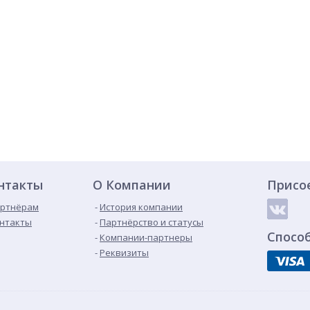
нтакты
О Компании
Присо
ртнёрам
История компании
нтакты
Партнёрство и статусы
Спосо
Компании-партнеры
Реквизиты