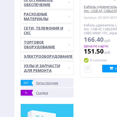
ОБЕСПЕЧЕНИЕ
Кабель-удлинитель 
Am - USB Af, CABLEX
РАСХОДНЫЕ
USB2-AMAF-15C, 4.5 
Артикул: 00-0001467
МАТЕРИАЛЫ
Кабель-удлинитель U
СЕТИ, ТЕЛЕФОНИЯ И
Am - USB Af, CABLEXP
СКС
USB2-AMAF-15C, экр
4.5 м, черный
166.40
руб.
ТОРГОВОЕ
Цена по карте:
ОБОРУДОВАНИЕ
151.50
руб.
ЭЛЕКТРООБОРУДОВАНИЕ
В наличии
УЗЛЫ И ЗАПЧАСТИ
В
ДЛЯ РЕМОНТА
Хиты продаж
ХИТ
Скидки
%