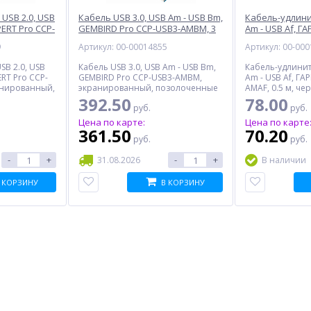
USB 2.0, USB
Кабель USB 3.0, USB Am - USB Bm,
Кабель-удлини
PERT Pro CCP-
GEMBIRD Pro CCP-USB3-AMBM, 3
Am - USB Af, Г
м, черный
м, синий
USB2-AMAF, 0.5
9
Артикул: 00-00014855
Артикул: 00-00
SB 2.0, USB
Кабель USB 3.0, USB Am - USB Bm,
Кабель-удлинит
ERT Pro CCP-
GEMBIRD Pro CCP-USB3-AMBM,
Am - USB Af, Г
анированный,
экранированный, позолоченные
AMAF, 0.5 м, че
контакты, 3 м, синий
392.50
78.00
руб.
руб.
Цена по карте:
Цена по карте
361.50
70.20
руб.
руб.
-
+
-
+
31.08.2026
В наличии
 КОРЗИНУ
В КОРЗИНУ