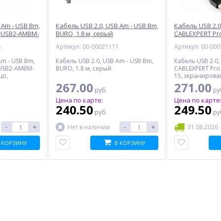
 Am - USB Bm,
Кабель USB 2.0, USB Am - USB Bm,
Кабель USB 2.0
F-USB2-AMBM-
BURO, 1.8 м, серый
CABLEXPERT Pr
15, 4.5 м, черн
8
Артикул: 00-00021111
Артикул: 00-00
Am - USB Bm,
Кабель USB 2.0, USB Am - USB Bm,
Кабель USB 2.0,
-USB2-AMBM-
BURO, 1.8 м, серый
CABLEXPERT Pr
цо,
15, экранирова
ты, 4.5 м,
позолоченные к
267.00
271.00
руб.
ру
черный
Цена по карте:
Цена по карте
240.50
249.50
руб.
ру
-
+
-
+
Нет в наличии
31.08.2026
 КОРЗИНУ
В КОРЗИНУ