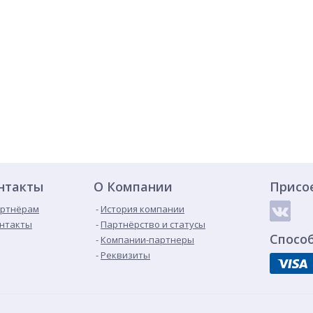
нтакты
О Компании
Присо
ртнёрам
История компании
нтакты
Партнёрство и статусы
Спосо
Компании-партнеры
Реквизиты