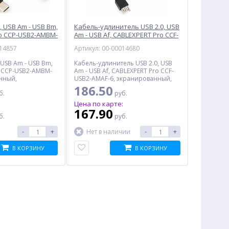
, USB Am - USB Bm,
Кабель-удлинитель USB 2.0, USB
o CCP-USB2-AMBM-
Am - USB Af, CABLEXPERT Pro CCF-
ый
USB2-AMAF-6, 1.8 м, черный
014857
Артикул: 00-00014680
 USB Am - USB Bm,
Кабель-удлинитель USB 2.0, USB
o CCP-USB2-AMBM-
Am - USB Af, CABLEXPERT Pro CCF-
нный,
USB2-AMAF-6, экранированный,
онтакты, 4.5 м,
ферритовое кольцо, 1.8 м, черный
186.50
б.
руб.
:
Цена по карте:
167.90
б.
руб.
-
+
-
+
Нет в наличии
В КОРЗИНУ
В КОРЗИНУ