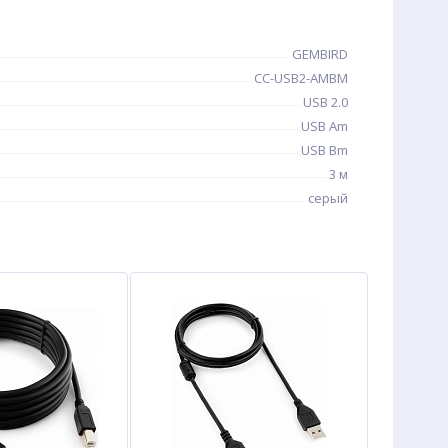
GEMBIRD
CC-USB2-AMBM
USB 2.0
USB Am
USB Bm
3 м
серый