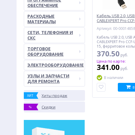
ОБЕСПЕЧЕНИЕ
Кабель USB 2.0, USB
РАСХОДНЫЕ
CABLEXPERT Pro CC
МАТЕРИАЛЫ
15, 4.5 м, черный
Артикул: 00-0001485
СЕТИ, ТЕЛЕФОНИЯ И
Кабель USB 2.0, USB 
СКС
CABLEXPERT Pro CCF
15, ферритовое коль
ТОРГОВОЕ
позолоченные контак
370.50
ОБОРУДОВАНИЕ
руб.
черный
Цена по карте:
ЭЛЕКТРООБОРУДОВАНИЕ
341.00
руб.
УЗЛЫ И ЗАПЧАСТИ
В наличии
ДЛЯ РЕМОНТА
В
Хиты продаж
ХИТ
Скидки
%