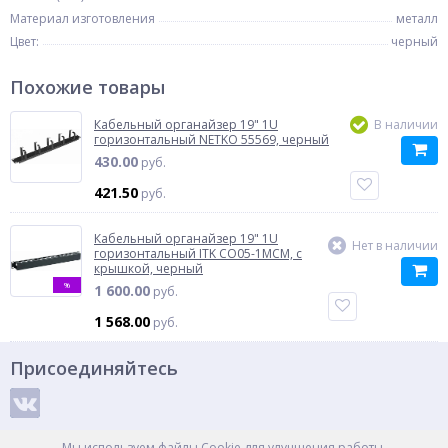
Материал изготовления
металл
Цвет:
черный
Похожие товары
Кабельный органайзер 19" 1U
В наличии
горизонтальный NETKO 55569, черный
430.00
руб.
421.50
руб.
Кабельный органайзер 19" 1U
Нет в наличии
горизонтальный ITK CO05-1MCM, с
крышкой, черный
%
1 600.00
руб.
1 568.00
руб.
Присоединяйтесь
Способы оплаты
Мы используем файлы Cookie для улучшения работы,