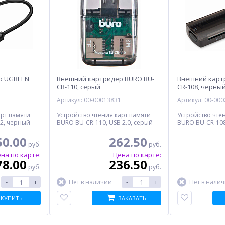
р UGREEN
Внешний картридер BURO BU-
Внешний карт
CR-110, серый
CR-108, черны
1
Артикул: 00-00013831
Артикул: 00-00
арт памяти
Устройство чтения карт памяти
Устройство чте
.2, черный
BURO BU-CR-110, USB 2.0, серый
BURO BU-CR-108
50.00
262.50
руб.
руб.
на по карте:
Цена по карте:
78.00
236.50
руб.
руб.
-
+
-
+
Нет в наличии
Нет в нали
КУПИТЬ
ЗАКАЗАТЬ