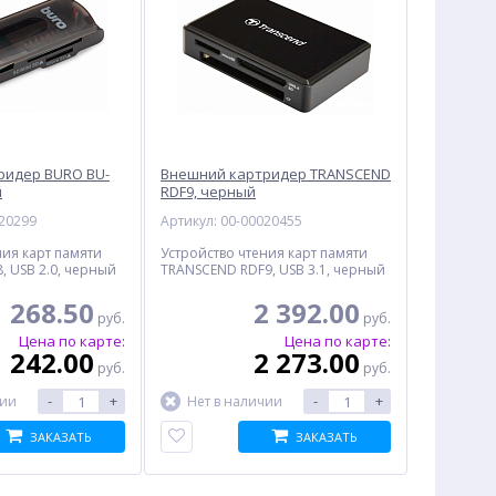
ридер BURO BU-
Внешний картридер TRANSCEND
й
RDF9, черный
020299
Артикул: 00-00020455
ния карт памяти
Устройство чтения карт памяти
, USB 2.0, черный
TRANSCEND RDF9, USB 3.1, черный
268.50
2 392.00
руб.
руб.
Цена по карте:
Цена по карте:
242.00
2 273.00
руб.
руб.
-
+
-
+
чии
Нет в наличии
ЗАКАЗАТЬ
ЗАКАЗАТЬ