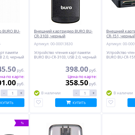
 BURO BU-
Внешний картридер BURO BU-
Внешний карт
CR-3103, черный
CR-151, черны
6
Артикул: 00-00013830
Артикул: 00-00
арт памяти
Устройство чтения карт памяти
Устройство чте
B 2.0, черный
BURO BU-CR-3103, USB 2.0, черный
BURO BU-CR-151
45.50
398.00
руб.
руб.
на по карте:
Цена по карте:
01.00
358.50
руб.
руб.
-
+
-
+
В наличии
В наличии
КУПИТЬ
КУПИТЬ
%