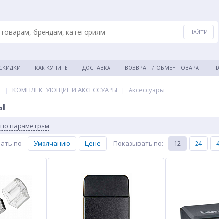
 СКИДКИ
КАК КУПИТЬ
ДОСТАВКА
ВОЗВРАТ И ОБМЕН ТОВАРА
П
в
|
КОМПЛЕКТУЮЩИЕ И АКСЕССУАРЫ
|
Аксессуары
ы
 по параметрам
ать по
:
Умолчанию
Цене
Показывать по
:
12
24