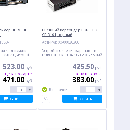
ридер BURO BU-
Внешний картридер BURO BU-
й
CR-3104, черный
018807
Артикул: 00-00020300
ния карт памяти
Устройство чтения карт памяти
, USB 2.0, черный
BURO BU-CR-3104, USB 2.0, черный
523.00
425.50
руб.
руб.
Цена по карте:
Цена по карте:
471.00
383.00
руб.
руб.
-
+
-
+
В наличии
КУПИТЬ
КУПИТЬ