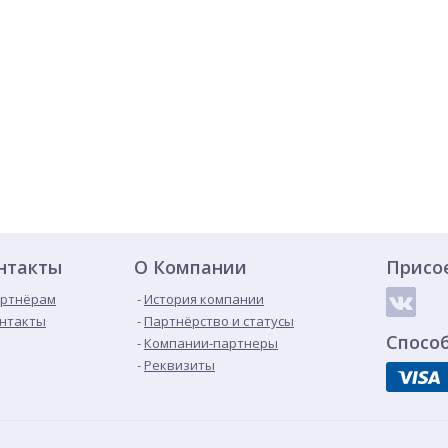
нтакты
О Компании
Присо
ртнёрам
История компании
нтакты
Партнёрство и статусы
Спосо
Компании-партнеры
Реквизиты