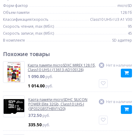
Форм-фактор
microSD
Объем памяти
128 Гб
Классификация/скорость
Class10 UHS-I U3 A1 V30
Скорость чтения, max (Мб/с)
95
Скорость записи, max (Мб/с)
45
В комплекте
SD адаптер
Похожие товары
Карта памяти microSDXC MIREX 128 Гб,
Нет в наличии
Class10 UHS-I (13613-AD10S128)
1 090.00
руб.
1 014.00
руб.
Карта памяти microSDHC SILICON
Нет в наличии
POWER Elite 32Gb, Class10 UHS-I
(SP032GBSTHBV1V20)
372.50
руб.
335.50
руб.