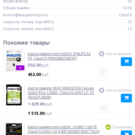
Форм-фактор
SD
Объем памяти
16 Гб
Классификация/скорость
Class10
Скорость чтения, max (Мб/с)
25
Скорость записи, max (Мб/с)
10
Похожие товары
Карта памяти microSDHC PHILIPS 32
Нет в наличии
Гб, Class10 (FM32MD55B/97)
502.00
руб.
%
452.00
руб.
Карта памяти SDXC KINGSTON Canvas
Нет в наличии
Select Plus 128Gb, Class10 UHS-I U1 A1
(SDS2/128GB)
1 629.00
руб.
1 515.00
руб.
Карта памяти microSDXC QUMO 128 Гб,
В наличии
Class10 UHS-I U3 (QM128GMICSDXC10U3)