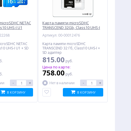
microSDHC NETAC
Карта памяти microSDHC
ss10 UHS-I U1
TRANSCEND 32Gb, Class10 UHS-I
016G-R)
(TS32GUSD300S-A)
022268
Артикул: 00-00012476
icroSDHC NETAC
Карта памяти microSDHC
s10 UHS-I U1 + SD
TRANSCEND 32 Гб, Class10 UHS-I +
SD адаптер
815.00
б.
руб.
:
Цена по карте:
758.00
б.
руб.
-
+
-
+
чии
Нет в наличии
В КОРЗИНУ
В КОРЗИНУ