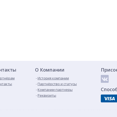
нтакты
О Компании
Присо
ртнёрам
История компании
нтакты
Партнёрство и статусы
Спосо
Компании-партнеры
Реквизиты