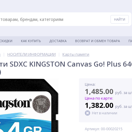
 СКИДКИ
КАК КУПИТЬ
ДОСТАВКА
ВОЗВРАТ И ОБМЕН ТОВАРА
П
в
|
НОСИТЕЛИ ИНФОРМАЦИИ
|
Карты памяти
и SDXC KINGSTON Canvas Go! Plus 64G
)
Цена:
1,485.00
руб. за ш
Цена по карте:
1,382.00
руб. за ш
Нет в наличии
Артикул: 00-00020215