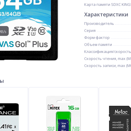
Карта памяти SDXC KINGST
Характеристики
Производитель
Серия
Форм-фактор
Объем памяти
Классификация/скорост
Скорость чтения, max (М
Скорость записи, max (Мб
ры