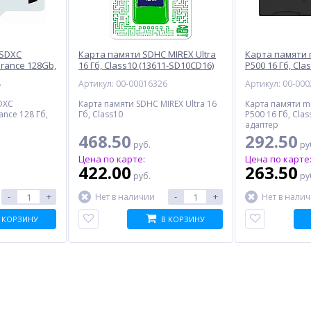
oSDXC
Карта памяти SDHC MIREX Ultra
Карта памяти 
rance 128Gb,
16 Гб, Class10 (13611-SD10CD16)
P500 16 Гб, Cla
DCE/128GB)
(NT02P500STN-
8
Артикул: 00-00016326
Артикул: 00-00
DXC
Карта памяти SDHC MIREX Ultra 16
Карта памяти m
nce 128 Гб,
Гб, Class10
P500 16 Гб, Clas
адаптер
468.50
292.50
руб.
ру
Цена по карте:
Цена по карте
422.00
263.50
руб.
ру
-
+
-
+
Нет в наличии
Нет в нали
 КОРЗИНУ
В КОРЗИНУ