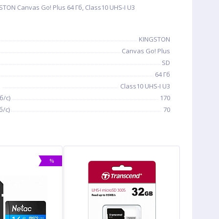
ON Canvas Go! Plus 64 Гб, Class10 UHS-I U3
KINGSTON
Canvas Go! Plus
SD
64 Гб
ь
Class10 UHS-I U3
б/с)
170
/с)
70
%