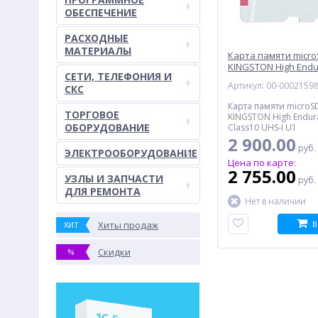
ОБЕСПЕЧЕНИЕ
РАСХОДНЫЕ
МАТЕРИАЛЫ
Карта памяти micr
KINGSTON High Endu
СЕТИ, ТЕЛЕФОНИЯ И
Class10 UHS-I U1 (S
Артикул: 00-0002159
СКС
Карта памяти microS
ТОРГОВОЕ
KINGSTON High Endura
ОБОРУДОВАНИЕ
Class10 UHS-I U1
2 900.00
руб.
ЭЛЕКТРООБОРУДОВАНИЕ
Цена по карте:
2 755.00
УЗЛЫ И ЗАПЧАСТИ
руб.
ДЛЯ РЕМОНТА
Нет в наличии
Хиты продаж
В
ХИТ
Скидки
%