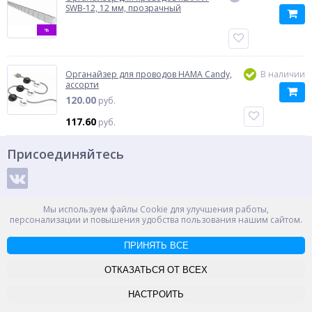
SWB-12, 12 мм, прозрачный
%
Органайзер для проводов HAMA Candy,
В наличии
ассорти
120.00
руб.
117.60
руб.
Присоединяйтесь
Способы оплаты
Мы используем файлы Cookie для улучшения работы,
персонализации и повышения удобства пользования нашим сайтом.
ПРИНЯТЬ ВСЕ
© ООО "НПС+", 2012-2026
Россия, Великий Новгород, пр. Александра Корсунова 14А
ОТКАЗАТЬСЯ ОТ ВСЕХ
Контакты
Карта сайта
НАСТРОИТЬ
-->