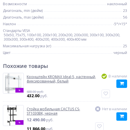
Возможности
наклонный
Диагональ, min (дюйм)
23
Диагональ, max (дюйм)
56
Наклон
-5°/+15°
Стандарты VESA
50x50, 75x75, 100x100, 200x100, 200x200, 200x300, 300x100, 300x200,
300x300, 300x400, 400x200, 400x300, 400x400 мм
Максимальная нагрузка (кг)
25
Цвет
черный
Похожие товары
В наличии
Кронштейн KROMAX Ideal-5, настенный,
фиксированный, белый
%
688.00 руб.
432.00
руб.
Стойка мобильная CACTUS CS-
Нет в наличии
ST1030BK, черная
12 490.00
руб.
%
11 866.00
руб.