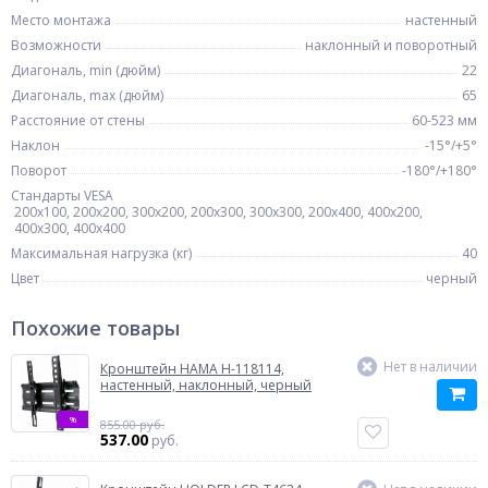
Место монтажа
настенный
Возможности
наклонный и поворотный
Диагональ, min (дюйм)
22
Диагональ, max (дюйм)
65
Расстояние от стены
60-523 мм
Наклон
-15°/+5°
Поворот
-180°/+180°
Стандарты VESA
200x100, 200x200, 300x200, 200x300, 300x300, 200x400, 400x200,
400x300, 400x400
Максимальная нагрузка (кг)
40
Цвет
черный
Похожие товары
Нет в наличии
Кронштейн HAMA H-118114,
настенный, наклонный, черный
%
855.00 руб.
537.00
руб.