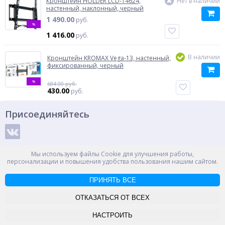
Кронштейн HOLDER LCD-T4624,
Нет в наличии
настенный, наклонный, черный
1 490.00
руб.
%
1 416.00
руб.
В наличии
Кронштейн KROMAX Vega-13, настенный,
фиксированный, черный
%
684.00 руб.
430.00
руб.
Присоединяйтесь
Способы оплаты
Мы используем файлы Cookie для улучшения работы,
персонализации и повышения удобства пользования нашим сайтом.
ПРИНЯТЬ ВСЕ
© ООО "НПС+", 2012-2026
Россия, Великий Новгород, пр. Александра Корсунова 14А
ОТКАЗАТЬСЯ ОТ ВСЕХ
Контакты
Карта сайта
НАСТРОИТЬ
-->