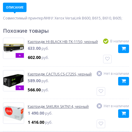
ОПИСАНИЕ
Совместимый принтер/МФУ: Xerox VersaLink B600, B615, B610, B605;
Похожие товары
В наличии
Картридж HI-BLACK HB-TK-1150, черный
633.00
руб.
%
602.00
руб.
Нет в наличии
Картридж CACTUS CS-C725S, черный
589.00
руб.
%
566.00
руб.
Нет в наличии
Картридж SAKURA SATN14, черный
1 490.00
руб.
1 416.00
руб.