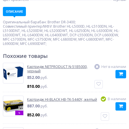
ОПИСАНИЕ
Оригинальный барабан: Brother DR-3400;
Совместимый принтер/МФУ: Brother HL-L5000D, HL-L5100DN, HL-
L5100DNT, HL-L5200DW, HL-L5200DWT, HL-L6250DN, HL-L6300DW, HL-
L6300DWT, HL-L6400DW, HL-L6400DWT, DCP-L5500DN, DCP-L6600DW,
MFC-L5700DN, MFC-L5750DW, MFC-L6800DW, MFC-L6800DWT, MFC-
L6900DW, MFC-L6900DWT;
Похожие товары
Картридж NETPRODUCT N-51B5000,
Нет в наличии
черный
852.00
руб.
810.00
руб.
В наличии
Картридж HI-BLACK HB-TK-5440Y, желтый
887.00
руб.
%
852.00
руб.