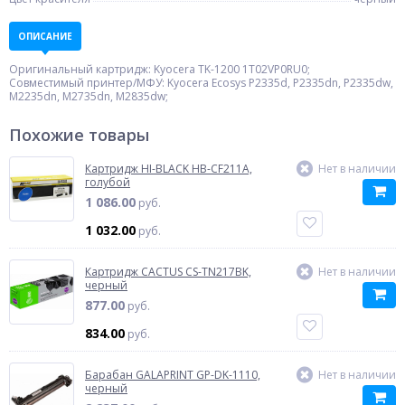
ОПИСАНИЕ
Оригинальный картридж: Kyocera TK-1200 1T02VP0RU0;
Совместимый принтер/МФУ: Kyocera Ecosys P2335d, P2335dn, P2335dw,
M2235dn, M2735dn, M2835dw;
Похожие товары
Картридж HI-BLACK HB-CF211A,
Нет в наличии
голубой
1 086.00
руб.
1 032.00
руб.
Картридж CACTUS CS-TN217BK,
Нет в наличии
черный
877.00
руб.
834.00
руб.
Барабан GALAPRINT GP-DK-1110,
Нет в наличии
черный