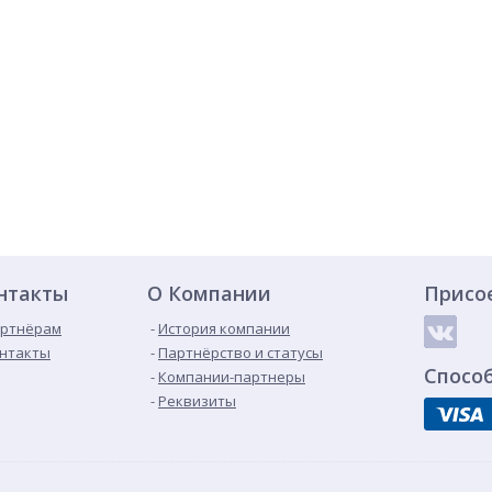
нтакты
О Компании
Присо
ртнёрам
История компании
нтакты
Партнёрство и статусы
Спосо
Компании-партнеры
Реквизиты