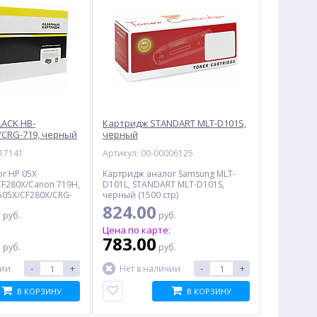
LACK HB-
Картридж STANDART MLT-D101S,
/CRG-719, черный
черный
017141
Артикул: 00-00006125
г HP 05X
Картридж аналог Samsung MLT-
CF280X/Canon 719H,
D101L, STANDART MLT-D101S,
505X/CF280X/CRG-
черный (1500 стр)
00 стр)
0
824.00
руб.
руб.
:
Цена по карте:
0
783.00
руб.
руб.
-
+
-
+
чии
Нет в наличии
В КОРЗИНУ
В КОРЗИНУ