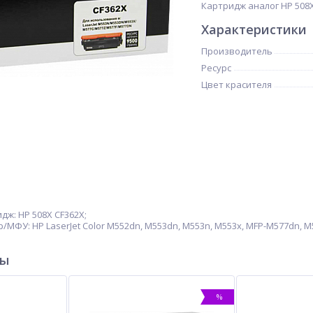
Картридж аналог HP 508X 
Характеристики
Производитель
Ресурс
Цвет красителя
ж: HP 508X CF362X;
ФУ: HP LaserJet Color M552dn, M553dn, M553n, M553x, MFP-M577dn, M5
ры
%