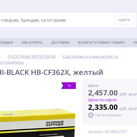
 СКИДКИ
КАК КУПИТЬ
ДОСТАВКА
ВОЗВРАТ И ОБМЕН ТОВАРА
П
в
|
РАСХОДНЫЕ МАТЕРИАЛЫ
|
Картриджи и ремкомплекты
|
 и барабаны
I-BLACK HB-CF362X, желтый
Цена:
%
2,457.00
руб. за ш
Цена по карте:
2,335.00
руб. за ш
Нет в наличии
Артикул: 00-00022207