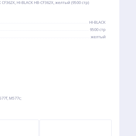
CF362X, HI-BLACK HB-CF362X, желтый (9500 стр)
HI-BLACK
9500 стр
желтый
77f, M577c;