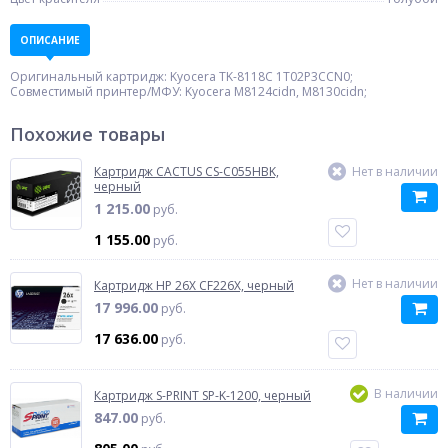
ОПИСАНИЕ
Оригинальный картридж: Kyocera TK-8118C 1T02P3CCN0;
Совместимый принтер/МФУ: Kyocera M8124cidn, M8130cidn;
Похожие товары
Картридж CACTUS CS-C055HBK,
Нет в наличии
черный
1 215.00
руб.
1 155.00
руб.
Нет в наличии
Картридж HP 26X CF226X, черный
17 996.00
руб.
17 636.00
руб.
В наличии
Картридж S-PRINT SP-K-1200, черный
847.00
руб.