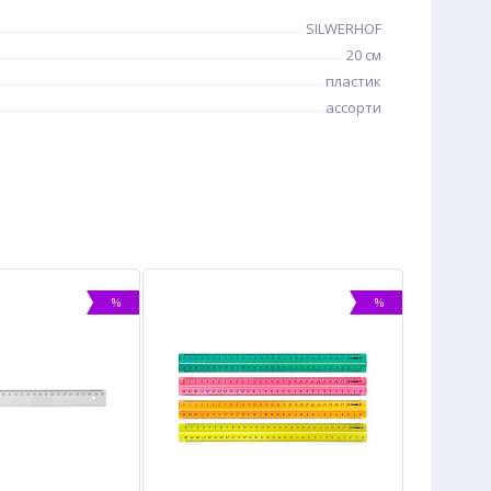
SILWERHOF
20 см
пластик
ассорти
%
%