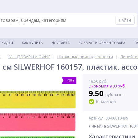
 СКИДКИ
КАК КУПИТЬ
ДОСТАВКА
ВОЗВРАТ И ОБМЕН ТОВАРА
П
в
|
КАНЦТОВАРЫ И ОФИС
|
Школьные принадлежности
|
Линейки
 см SILWERHOF 160157, пластик, асс
-49%
18.50 руб.
Экономия 9.00 руб.
9.50
руб. за шт
В наличии
Артикул: 00-00010499
Линейка SILWERHOF 160157
Характеристики