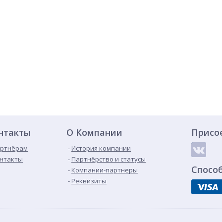
нтакты
О Компании
Присо
ртнёрам
История компании
нтакты
Партнёрство и статусы
Спосо
Компании-партнеры
Реквизиты