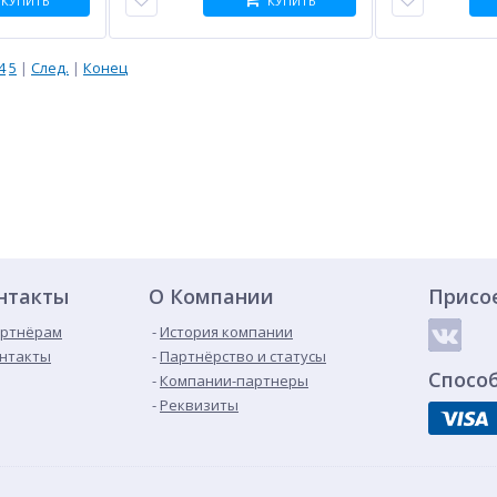
КУПИТЬ
КУПИТЬ
4
5
|
След.
|
Конец
нтакты
О Компании
Присо
ртнёрам
История компании
нтакты
Партнёрство и статусы
Спосо
Компании-партнеры
Реквизиты