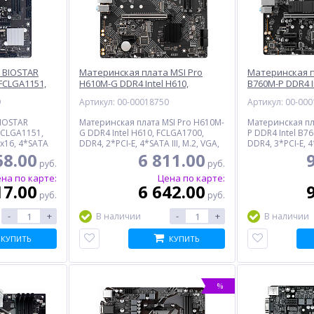
 BIOSTAR
Материнская плата MSI Pro
Материнская п
 FCLGA1151,
H610M-G DDR4 Intel H610,
B760M-P DDR4 In
USB2.0,
FCLGA1700, DDR4, VGA, HDMI,
FCLGA1700, DDR
9
Артикул: 00-00018750
Артикул: 00-00
LAN, mATX
DisplayPort, 6*USB2.0, 4*USB3.2,
DisplayPort, 6*
GLAN, mATX
GLAN, mATX
IOSTAR
Материнская плата MSI Pro H610M-
Материнская пл
FCLGA1151,
G DDR4 Intel H610, FCLGA1700,
P DDR4 Intel B7
Ex16, 4*SATA
DDR4, 2*PCI-E, 4*SATA III, M.2, VGA,
DDR4, 3*PCI-E, 4*
.0, 4*USB3.0,
HDMI, DisplayPort, 6*USB2.0,
VGA, HDMI, Disp
68.00
6 811.00
руб.
руб.
BOX
4*USB3.2, GLAN, mATX, BOX
4*USB3.2, GLAN
на по карте:
Цена по карте:
17.00
6 642.00
руб.
руб.
-
+
-
+
В наличии
В наличии
КУПИТЬ
КУПИТЬ
%