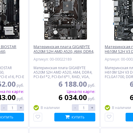
 BIOSTAR
Материнская плата GIGABYTE
Материнская п
560,
A520M S2H AMD A520, AM4, DDR4,
H610M S2H V3 D
MI, VGA, DVI,
RAID, VGA, DVI, HDMI, 4*USB2.0,
FCLGA1700, DDR
1
Артикул: 00-00022189
Артикул: 00-00
PS/2, GLAN,
4*USB3.2, PS/2, GLAN, mATX
DisplayPort, 4*
PS/2, GLAN, mA
IOSTAR
Материнская плата GIGABYTE
Материнская пл
60,
A520M S2H AMD A520, AM4, DDR4,
H610M S2H V3 DD
I-E x16, PCI-E
PCI-Ex1*2, PCI-Ex16*1, RAID, VGA,
FCLGA1700, DDR4,
 HDMI, VGA,
DVI, HDMI, 4*USB2.0, 4*USB3.2,
x1, 4*SATA III, M
62.00
6 188.00
руб.
руб.
0, PS/2,
PS/2, GLAN, mATX, BOX
DisplayPort, 4*U
PS/2, GLAN, mAT
на по карте:
Цена по карте:
43.00
6 034.00
руб.
руб.
-
+
-
+
В наличии
В наличии
КУПИТЬ
КУПИТЬ