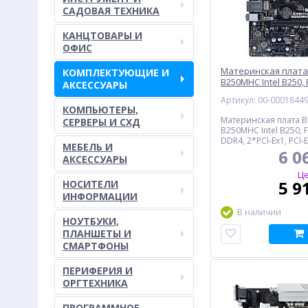
САДОВАЯ ТЕХНИКА
КАНЦТОВАРЫ И
ОФИС
Материнская плата
КОМПЛЕКТУЮЩИЕ И
B250MHC Intel B250,
АКСЕССУАРЫ
DDR4, HDMI, VGA, 4*
Артикул: 00-0001844
4*USB3.0, 2*PS/2, G
КОМПЬЮТЕРЫ,
Материнская плата B
СЕРВЕРЫ И СХД
B250MHC Intel B250, 
DDR4, 2*PCI-Ex1, PCI-
МЕБЕЛЬ И
III, HDMI, VGA, 4*USB2
6 0
АКСЕССУАРЫ
2*PS/2, GLAN, mATX, 
Це
5 9
НОСИТЕЛИ
ИНФОРМАЦИИ
В наличии
НОУТБУКИ,
ПЛАНШЕТЫ И
СМАРТФОНЫ
ПЕРИФЕРИЯ И
ОРГТЕХНИКА
ПРОГРАММНОЕ