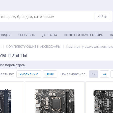
 СКИДКИ
КАК КУПИТЬ
ДОСТАВКА
ВОЗВРАТ И ОБМЕН ТОВАРА
П
в
|
КОМПЛЕКТУЮЩИЕ И АКСЕССУАРЫ
|
Комплектующие для компь
ие платы
 по параметрам
вать по
:
Умолчанию
Цене
Показывать по
:
12
24