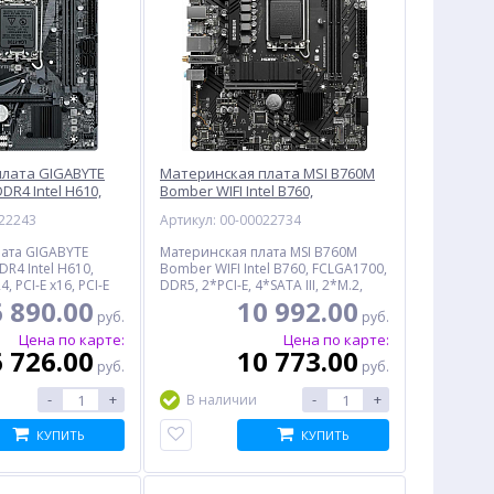
лата GIGABYTE
Материнская плата MSI B760M
DR4 Intel H610,
Bomber WIFI Intel B760,
4, VGA, HDMI,
FCLGA1700, DDR5, VGA,
022243
Артикул: 00-00022734
USB3.2, 6*USB2.0,
DisplayPort, HDMI, 6*USB2.0,
TX
4*USB3.2, GLAN, mATX
ата GIGABYTE
Материнская плата MSI B760M
R4 Intel H610,
Bomber WIFI Intel B760, FCLGA1700,
 PCI-E x16, PCI-E
DDR5, 2*PCI-E, 4*SATA III, 2*M.2,
.2, VGA, HDMI,
VGA, DisplayPort, HDMI, 6*USB2.0,
6 890.00
10 992.00
руб.
руб.
SB3.2, 6*USB2.0,
4*USB3.2, GLAN, mATX, BOX
X, BOX
Цена по карте:
Цена по карте:
6 726.00
10 773.00
руб.
руб.
-
+
-
+
В наличии
КУПИТЬ
КУПИТЬ