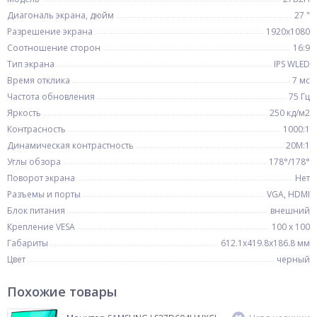
Диагональ экрана, дюйм
27 "
Разрешение экрана
1920x1080
Соотношение сторон
16:9
Тип экрана
IPS WLED
Время отклика
7 мс
Частота обновления
75 Гц
Яркость
250 кд/м2
Контрасность
1000:1
Динамическая контрастность
20M:1
Углы обзора
178°/178°
Поворот экрана
Нет
Разъемы и порты
VGA, HDMI
Блок питания
внешний
Крепление VESA
100 x 100
Габариты
612.1x419.8x186.8 мм
Цвет
черный
Похожие товары