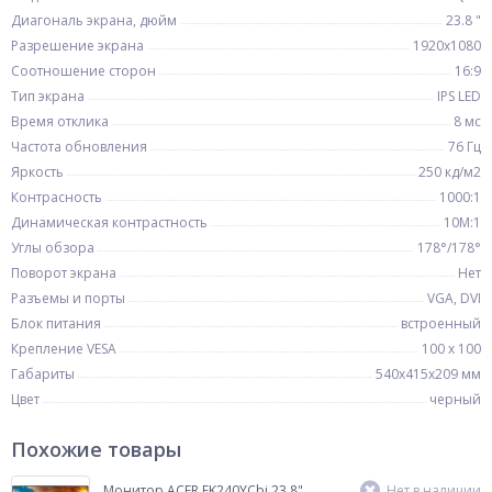
Диагональ экрана, дюйм
23.8 "
Разрешение экрана
1920x1080
Соотношение сторон
16:9
Тип экрана
IPS LED
Время отклика
8 мс
Частота обновления
76 Гц
Яркость
250 кд/м2
Контрасность
1000:1
Динамическая контрастность
10M:1
Углы обзора
178°/178°
Поворот экрана
Нет
Разъемы и порты
VGA, DVI
Блок питания
встроенный
Крепление VESA
100 x 100
Габариты
540х415х209 мм
Цвет
черный
Похожие товары
Монитор ACER EK240YCbi 23.8"
Нет в наличии