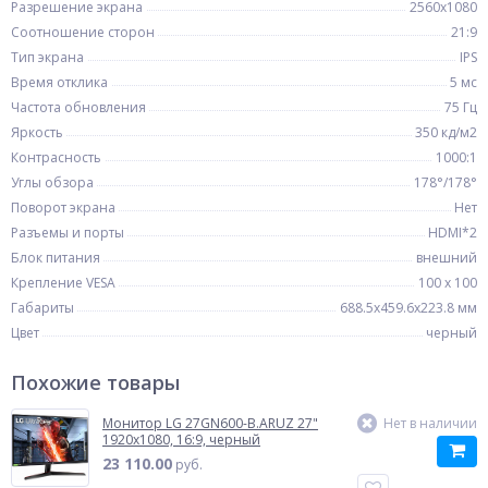
Разрешение экрана
2560x1080
Соотношение сторон
21:9
Тип экрана
IPS
Время отклика
5 мс
Частота обновления
75 Гц
Яркость
350 кд/м2
Контрасность
1000:1
Углы обзора
178°/178°
Поворот экрана
Нет
Разъемы и порты
HDMI*2
Блок питания
внешний
Крепление VESA
100 x 100
Габариты
688.5х459.6х223.8 мм
Цвет
черный
Похожие товары
Монитор LG 27GN600-B.ARUZ 27"
Нет в наличии
1920x1080, 16:9, черный
23 110.00
руб.