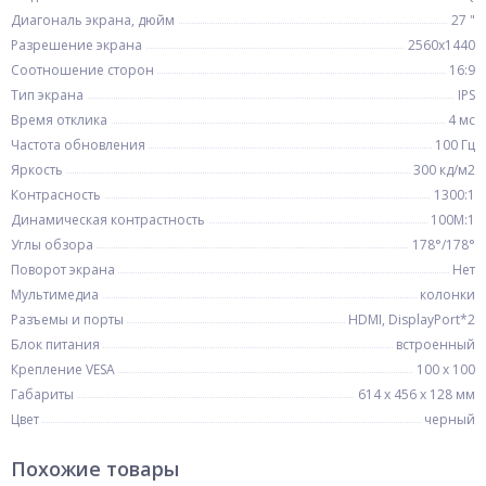
Диагональ экрана, дюйм
27 "
Разрешение экрана
2560x1440
Соотношение сторон
16:9
Тип экрана
IPS
Время отклика
4 мс
Частота обновления
100 Гц
Яркость
300 кд/м2
Контрасность
1300:1
Динамическая контрастность
100M:1
Углы обзора
178°/178°
Поворот экрана
Нет
Мультимедиа
колонки
Разъемы и порты
HDMI, DisplayPort*2
Блок питания
встроенный
Крепление VESA
100 x 100
Габариты
614 x 456 x 128 мм
Цвет
черный
Похожие товары