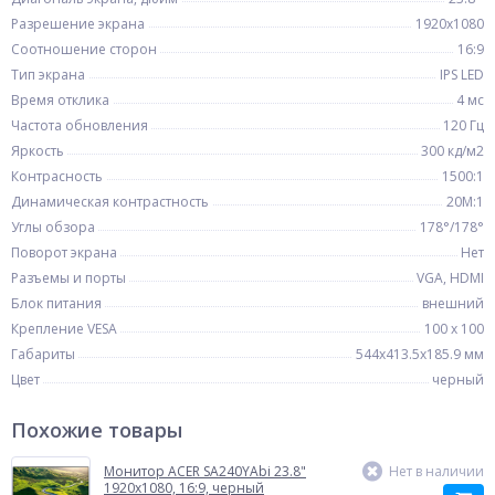
Разрешение экрана
1920x1080
Соотношение сторон
16:9
Тип экрана
IPS LED
Время отклика
4 мс
Частота обновления
120 Гц
Яркость
300 кд/м2
Контрасность
1500:1
Динамическая контрастность
20M:1
Углы обзора
178°/178°
Поворот экрана
Нет
Разъемы и порты
VGA, HDMI
Блок питания
внешний
Крепление VESA
100 x 100
Габариты
544х413.5х185.9 мм
Цвет
черный
Похожие товары
Монитор ACER SA240YAbi 23.8"
Нет в наличии
1920x1080, 16:9, черный