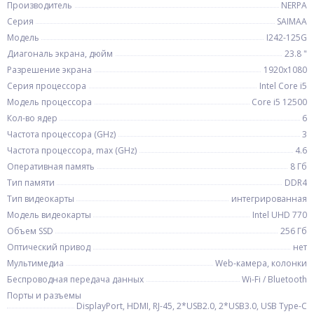
Производитель
NERPA
Серия
SAIMAA
Модель
I242-125G
Диагональ экрана, дюйм
23.8 "
Разрешение экрана
1920x1080
Серия процессора
Intel Core i5
Модель процессора
Core i5 12500
Кол-во ядер
6
Частота процессора (GHz)
3
Частота процессора, max (GHz)
4.6
Оперативная память
8 Гб
Тип памяти
DDR4
Тип видеокарты
интегрированная
Модель видеокарты
Intel UHD 770
Объем SSD
256 Гб
Оптический привод
нет
Мультимедиа
Web-камера, колонки
Беспроводная передача данных
Wi-Fi / Bluetooth
Порты и разъемы
DisplayPort, HDMI, RJ-45, 2*USB2.0, 2*USB3.0, USB Type-C