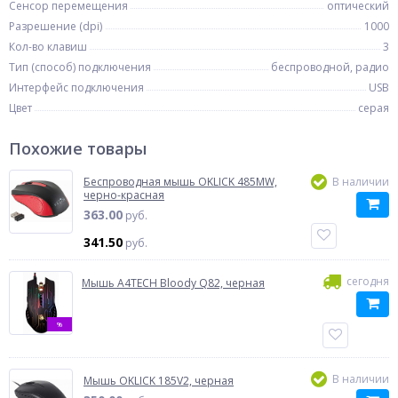
Сенсор перемещения
оптический
Разрешение (dpi)
1000
Кол-во клавиш
3
Тип (способ) подключения
беспроводной, радио
Интерфейс подключения
USB
Цвет
серая
Похожие товары
Беспроводная мышь OKLICK 485MW,
В наличии
черно-красная
363.00
руб.
341.50
руб.
сегодня
Мышь A4TECH Bloody Q82, черная
%
В наличии
Мышь OKLICK 185V2, черная