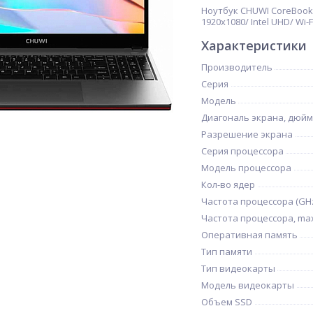
Ноутбук CHUWI CoreBook XP
1920x1080/ Intel UHD/ Wi-
Характеристики
Производитель
Серия
Модель
Диагональ экрана, дюйм
Разрешение экрана
Серия процессора
Модель процессора
Кол-во ядер
Частота процессора (GH
Частота процессора, max
Оперативная память
Тип памяти
Тип видеокарты
Модель видеокарты
Объем SSD