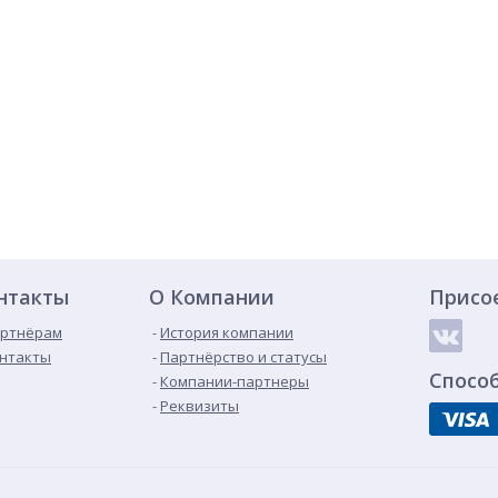
нтакты
О Компании
Присо
ртнёрам
История компании
нтакты
Партнёрство и статусы
Спосо
Компании-партнеры
Реквизиты