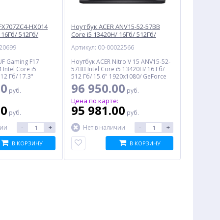
FX707ZC4-HX014
Ноутбук ACER ANV15-52-57BB
 16Гб/ 512Гб/
Core i5 13420H/ 16Гб/ 512Гб/
RTX 3050 4Гб/ no
15.6"/ GeForce RTX 5050 8Гб/ Win
020699
Артикул: 00-00022566
0NR0GX1-M000K0)
11, черный (NH.U1PAA.004)
UF Gaming F17
Ноутбук ACER Nitro V 15 ANV15-52-
Intel Core i5
57BB Intel Core i5 13420H/ 16 Гб/
12 Гб/ 17.3"
512 Гб/ 15.6" 1920x1080/ GeForce
rce RTX 3050 4 Гб/
RTX 5050 8 Гб/ Wi-Fi/ Bluetooth/
00
96 950.00
руб.
руб.
/ no OS, черный
Windows 11, черный
:
Цена по карте:
00
95 981.00
руб.
руб.
-
+
-
+
чии
Нет в наличии
В КОРЗИНУ
В КОРЗИНУ