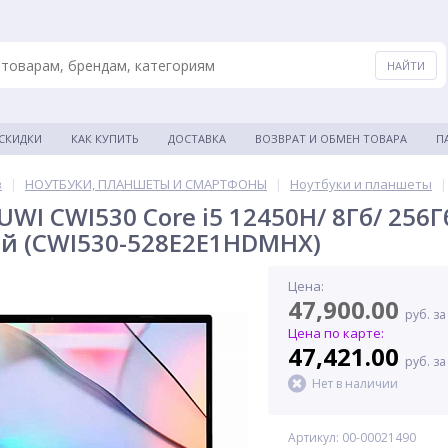
 СКИДКИ
КАК КУПИТЬ
ДОСТАВКА
ВОЗВРАТ И ОБМЕН ТОВАРА
П
в
|
НОУТБУКИ, ПЛАНШЕТЫ И СМАРТФОНЫ
|
Ноутбуки и планшеты
|
WI CWI530 Core i5 12450H/ 8Гб/ 256Гб/
й (CWI530-528E2E1HDMHX)
Цена:
47,900.00
руб. за
Цена по карте:
47,421.00
руб. за
Нет в наличии
Артикул: 00-00021490