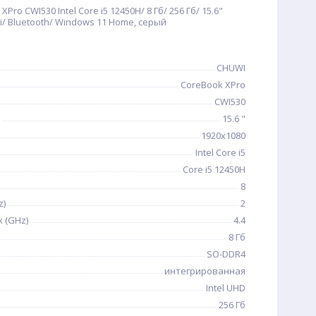
ro CWI530 Intel Core i5 12450H/ 8 Гб/ 256 Гб/ 15.6"
Fi/ Bluetooth/ Windows 11 Home, серый
CHUWI
CoreBook XPro
CWI530
15.6 "
1920x1080
Intel Core i5
Core i5 12450H
8
z)
2
 (GHz)
4.4
8 Гб
SO-DDR4
интегрированная
Intel UHD
256 Гб