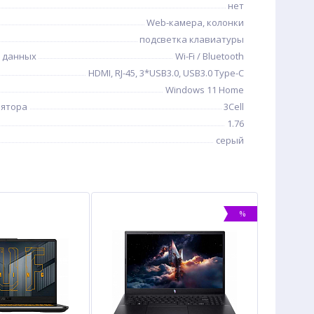
нет
Web-камера, колонки
подсветка клавиатуры
 данных
Wi-Fi / Bluetooth
HDMI, RJ-45, 3*USB3.0, USB3.0 Type-C
Windows 11 Home
лятора
3Cell
1.76
серый
%