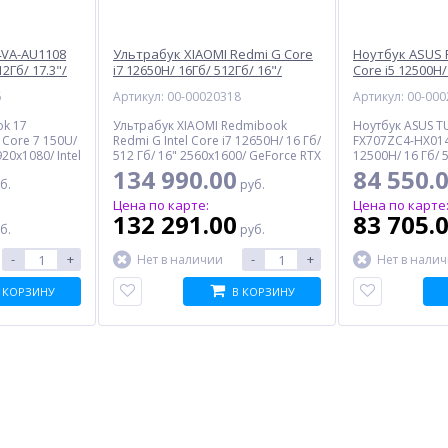
4VA-AU1108
Ультрабук XIAOMI Redmi G Core
Ноутбук ASUS 
12Гб/ 17.3"/
i7 12650H/ 16Гб/ 512Гб/ 16"/
Core i5 12500H/
ний
GeForce RTX 3050 Ti 4Гб/ Win 11
17.3"/ GeForce 
6
Артикул: 00-00020318
Артикул: 00-00
Trial, серебристый (JYU4488CN)
OS, черный (9
ok 17
Ультрабук XIAOMI Redmibook
Ноутбук ASUS T
 Core 7 150U/
Redmi G Intel Core i7 12650H/ 16 Гб/
FX707ZC4-HX014 
920x1080/ Intel
512 Гб/ 16" 2560x1600/ GeForce RTX
12500H/ 16 Гб/ 5
/ no OS,
3050 Ti 4 Гб/ Wi-Fi/ Bluetooth/
1920x1080/ GeFo
134 990.00
84 550.
б.
руб.
Windows 11 Trial, серебристый
Wi-Fi/ Bluetooth
Цена по карте:
Цена по карте
132 291.00
83 705.
%
б.
руб.
-
+
-
+
Нет в наличии
Нет в нали
 КОРЗИНУ
В КОРЗИНУ
cro