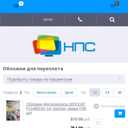
0
0
МЕНЮ
Обложки для переплета
Подобрать товары по параметрам
2
Товаров:
По
:
Умолчанию
Цене
По
:
12
24
48
Обложки для переплета OFFICE KIT
Нет в наличии
PCA400150, A4, пластик, серые (100
шт)
810.00
руб.
754.00