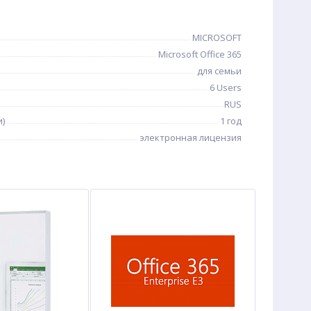
MICROSOFT
Microsoft Office 365
для семьи
6 Users
RUS
и)
1 год
электронная лицензия