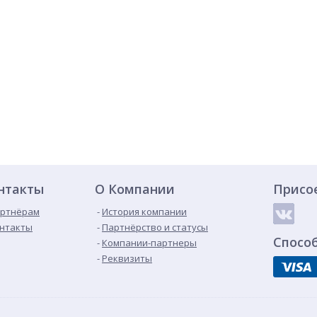
нтакты
О Компании
Присо
ртнёрам
История компании
нтакты
Партнёрство и статусы
Спосо
Компании-партнеры
Реквизиты