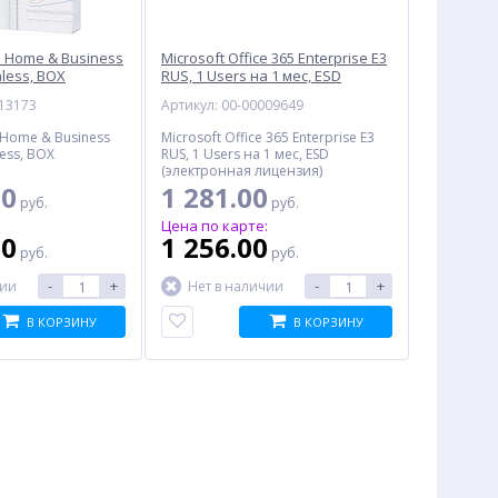
ce Home & Business
Microsoft Office 365 Enterprise E3
less, BOX
RUS, 1 Users на 1 мес, ESD
(электронная лицензия)
013173
Артикул: 00-00009649
e Home & Business
Microsoft Office 365 Enterprise E3
ess, BOX
RUS, 1 Users на 1 мес, ESD
(электронная лицензия)
00
1 281.00
руб.
руб.
:
Цена по карте:
00
1 256.00
руб.
руб.
-
+
-
+
чии
Нет в наличии
В КОРЗИНУ
В КОРЗИНУ