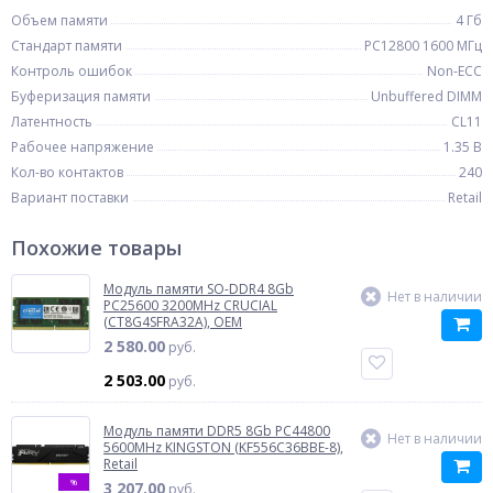
Объем памяти
4 Гб
Стандарт памяти
PC12800 1600 МГц
Контроль ошибок
Non-ECC
Буферизация памяти
Unbuffered DIMM
Латентность
CL11
Рабочее напряжение
1.35 В
Кол-во контактов
240
Вариант поставки
Retail
Похожие товары
Модуль памяти SO-DDR4 8Gb
Нет в наличии
PC25600 3200MHz CRUCIAL
(CT8G4SFRA32A), OEM
2 580.00
руб.
2 503.00
руб.
Модуль памяти DDR5 8Gb PC44800
Нет в наличии
5600MHz KINGSTON (KF556C36BBE-8),
Retail
%
3 207.00
руб.