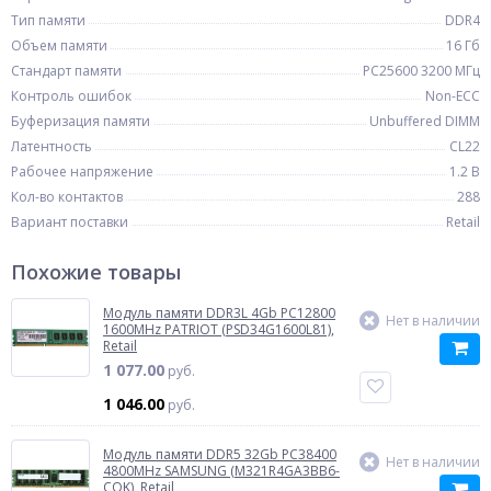
Тип памяти
DDR4
Объем памяти
16 Гб
Стандарт памяти
PC25600 3200 МГц
Контроль ошибок
Non-ECC
Буферизация памяти
Unbuffered DIMM
Латентность
CL22
Рабочее напряжение
1.2 В
Кол-во контактов
288
Вариант поставки
Retail
Похожие товары
Модуль памяти DDR3L 4Gb PC12800
Нет в наличии
1600MHz PATRIOT (PSD34G1600L81),
Retail
1 077.00
руб.
1 046.00
руб.
Модуль памяти DDR5 32Gb PC38400
Нет в наличии
4800MHz SAMSUNG (M321R4GA3BB6-
CQK), Retail