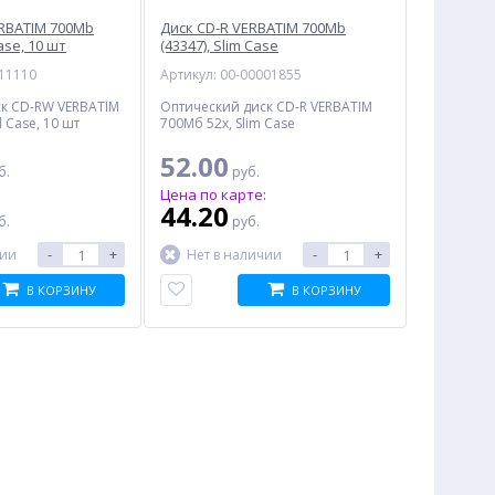
RBATIM 700Mb
Диск CD-R VERBATIM 700Mb
Case, 10 шт
(43347), Slim Case
011110
Артикул: 00-00001855
к CD-RW VERBATIM
Оптический диск CD-R VERBATIM
l Case, 10 шт
700Мб 52x, Slim Case
52.00
б.
руб.
:
Цена по карте:
44.20
б.
руб.
-
+
-
+
чии
Нет в наличии
В КОРЗИНУ
В КОРЗИНУ