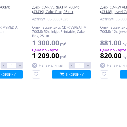
 700Mb
Диск CD-R VERBATIM 700Mb
Диск CD-RW VE
т
(43439), Cake Box, 25 шт
(43148), Jewel 
4
Артикул: 00-00007638
Артикул: 00-00
-R MYMEDIA
Оптический диск CD-R VERBATIM
Оптический дис
 шт
700Мб 52x, Inkjet Printable, Cake
700Мб 12x, Jewe
Box, 25 шт
1 300.00
881.00
руб.
ру
Цена по карте:
Цена по карте
1 209.00
820.00
руб.
ру
-
+
-
+
Нет в наличии
Нет в нали
 КОРЗИНУ
В КОРЗИНУ