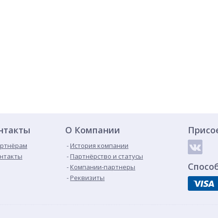
нтакты
О Компании
Присо
ртнёрам
История компании
нтакты
Партнёрство и статусы
Спосо
Компании-партнеры
Реквизиты