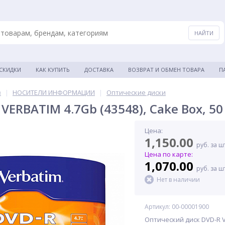
 СКИДКИ
КАК КУПИТЬ
ДОСТАВКА
ВОЗВРАТ И ОБМЕН ТОВАРА
П
в
|
НОСИТЕЛИ ИНФОРМАЦИИ
|
Оптические диски
VERBATIM 4.7Gb (43548), Cake Box, 5
Цена:
1,150.00
руб. за ш
Цена по карте:
1,070.00
руб. за ш
Нет в наличии
Артикул: 00-00001900
Оптический диск DVD-R VE