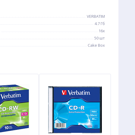
VERBATIM
4.7 Гб
ь
16x
50 шт
Cake Box