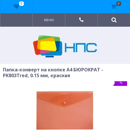
0
0
МЕНЮ
Папка-конверт на кнопке A4 БЮРОКРАТ -
PK803Tred, 0.15 мм, красная
%