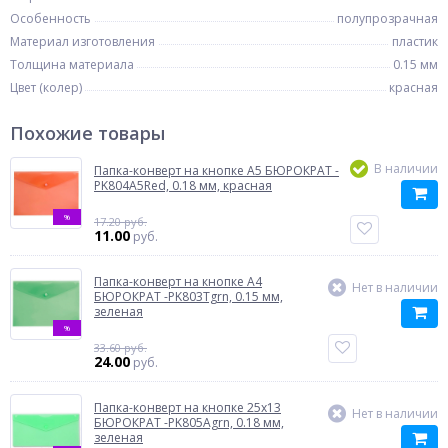
Особенность
полупрозрачная
Материал изготовления
пластик
Толщина материала
0.15 мм
Цвет (колер)
красная
Похожие товары
В наличии
Папка-конверт на кнопке A5 БЮРОКРАТ -
PK804A5Red, 0.18 мм, красная
%
17.20 руб.
11.00
руб.
Папка-конверт на кнопке A4
Нет в наличии
БЮРОКРАТ -PK803Tgrn, 0.15 мм,
зеленая
%
33.60 руб.
24.00
руб.
Папка-конверт на кнопке 25x13
Нет в наличии
БЮРОКРАТ -PK805Agrn, 0.18 мм,
зеленая