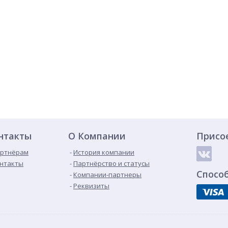
нтакты
О Компании
Присо
ртнёрам
История компании
нтакты
Партнёрство и статусы
Спосо
Компании-партнеры
Реквизиты