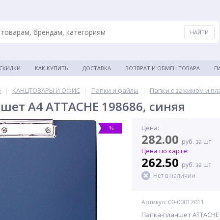
 СКИДКИ
КАК КУПИТЬ
ДОСТАВКА
ВОЗВРАТ И ОБМЕН ТОВАРА
П
в
|
КАНЦТОВАРЫ И ОФИС
|
Папки и файлы
|
Папки с зажимом и п
шет A4 ATTACHE 198686, синяя
Цена:
%
282.00
руб. за шт
Цена по карте:
262.50
руб. за шт
Нет в наличии
Артикул: 00-00012011
Папка-планшет ATTACHE 1