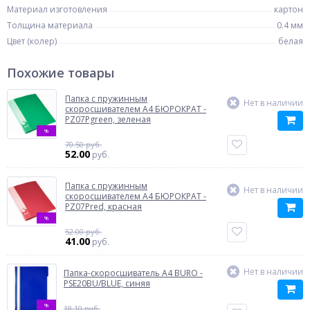
Материал изготовления
картон
Толщина материала
0.4 мм
Цвет (колер)
белая
Похожие товары
Папка с пружинным
Нет в наличии
скоросшивателем A4 БЮРОКРАТ -
PZ07Pgreen, зеленая
%
70.50 руб.
52.00
руб.
Папка с пружинным
Нет в наличии
скоросшивателем A4 БЮРОКРАТ -
PZ07Pred, красная
%
52.00 руб.
41.00
руб.
Нет в наличии
Папка-скоросшиватель A4 BURO -
PSE20BU/BLUE, синяя
%
18.10 руб.