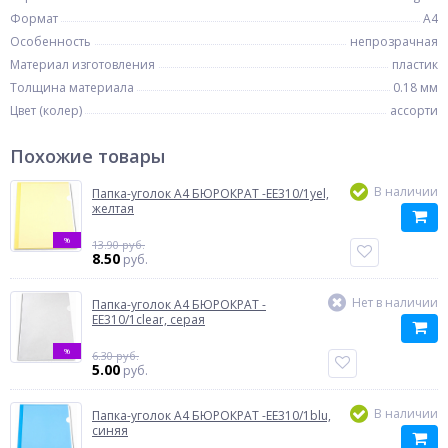
Формат
A4
Особенность
непрозрачная
Материал изготовления
пластик
Толщина материала
0.18 мм
Цвет (колер)
ассорти
Похожие товары
В наличии
Папка-уголок A4 БЮРОКРАТ -EE310/1yel,
желтая
%
13.90 руб.
8.50
руб.
Нет в наличии
Папка-уголок A4 БЮРОКРАТ -
EE310/1clear, серая
%
6.30 руб.
5.00
руб.
В наличии
Папка-уголок A4 БЮРОКРАТ -EE310/1blu,
синяя