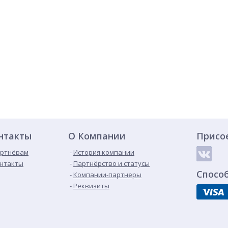
нтакты
О Компании
Присо
ртнёрам
История компании
нтакты
Партнёрство и статусы
Спосо
Компании-партнеры
Реквизиты