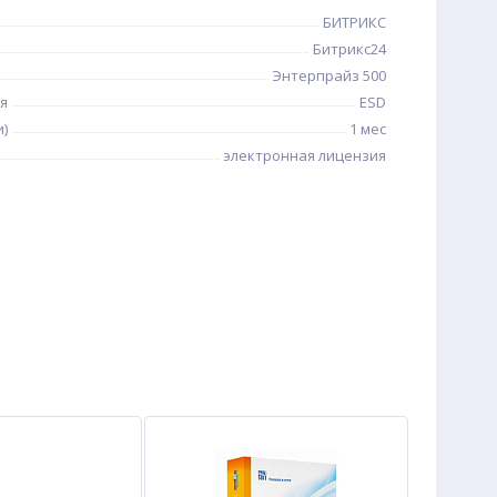
БИТРИКС
Битрикс24
Энтерпрайз 500
я
ESD
и)
1 мес
электронная лицензия