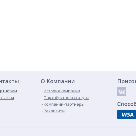
нтакты
О Компании
Присо
ртнёрам
История компании
нтакты
Партнёрство и статусы
Спосо
Компании-партнеры
Реквизиты