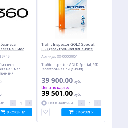
я бизнеса
Traffic Inspector GOLD Special,
sers на 1 мес
ESD (электронная лицензия)
лицензия)
019749
Артикул: 00-00009951
 бизнеса
Traffic Inspector GOLD Special, ESD
ers на 1 мес
(электронная лицензия)
ицензия)
39 900.00
б.
руб.
:
Цена по карте:
39 501.00
б.
руб.
-
+
-
+
чии
Нет в наличии
В КОРЗИНУ
В КОРЗИНУ