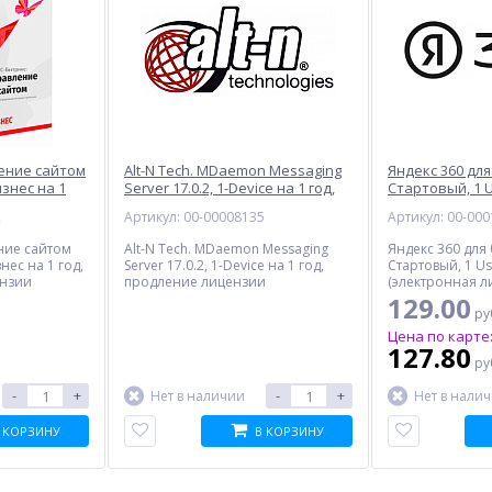
ление сайтом
Alt-N Tech. MDaemon Messaging
Яндекс 360 дл
знес на 1
Server 17.0.2, 1-Device на 1 год,
Стартовый, 1 U
е лицензии
продление лицензии
(электронная 
2
Артикул: 00-00008135
Артикул: 00-00
зия)
ние сайтом
Alt-N Tech. MDaemon Messaging
Яндекс 360 для
ес на 1 год,
Server 17.0.2, 1-Device на 1 год,
Стартовый, 1 Us
ензии
продление лицензии
(электронная л
ия)
129.00
ру
Цена по карте
127.80
ру
-
+
-
+
Нет в наличии
Нет в нали
 КОРЗИНУ
В КОРЗИНУ