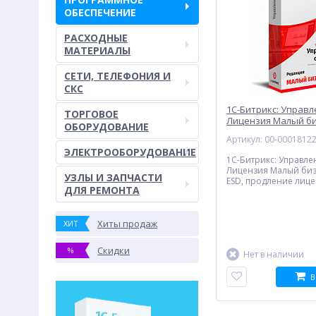
ОБЕСПЕЧЕНИЕ
РАСХОДНЫЕ
МАТЕРИАЛЫ
СЕТИ, ТЕЛЕФОНИЯ И
СКС
1С-Битрикс: Управ
ТОРГОВОЕ
Лицензия Малый би
ОБОРУДОВАНИЕ
год, ESD, продлени
Артикул: 00-0001812
(электронная лицен
ЭЛЕКТРООБОРУДОВАНИЕ
1С-Битрикс: Управле
Лицензия Малый бизн
УЗЛЫ И ЗАПЧАСТИ
ESD, продление лиц
ДЛЯ РЕМОНТА
(электронная лиценз
Хиты продаж
ХИТ
Скидки
%
Нет в наличии
В