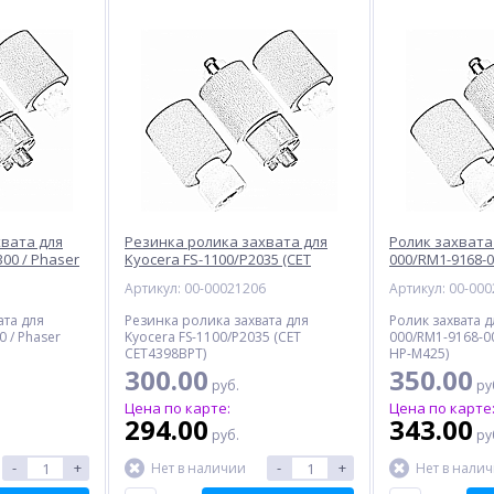
хвата для
Резинка ролика захвата для
Ролик захвата
00 / Phaser
Kyocera FS-1100/P2035 (CET
000/RM1-9168-0
CET4398BPT)
PRA-HP-M425)
5
Артикул: 00-00021206
Артикул: 00-00
ата для
Резинка ролика захвата для
Ролик захвата д
 / Phaser
Kyocera FS-1100/P2035 (CET
000/RM1-9168-0
CET4398BPT)
HP-M425)
300.00
350.00
руб.
ру
Цена по карте:
Цена по карте
294.00
343.00
руб.
ру
-
+
-
+
Нет в наличии
Нет в нали