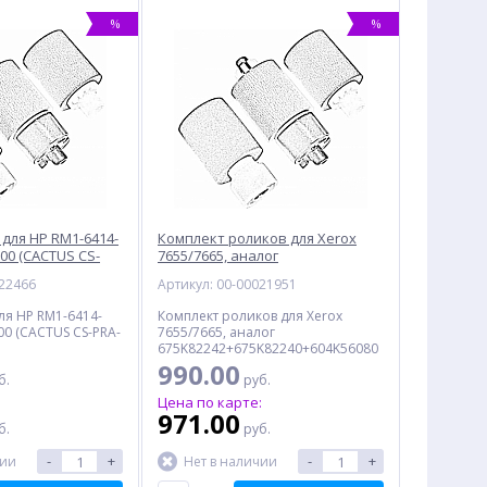
%
%
 для HP RM1-6414-
Комплект роликов для Xerox
00 (CACTUS CS-
7655/7665, аналог
675K82242+675K82240+604K56080
022466
Артикул: 00-00021951
(CET CET7916)
ля HP RM1-6414-
Комплект роликов для Xerox
00 (CACTUS CS-PRA-
7655/7665, аналог
675K82242+675K82240+604K56080
(CET CET7916)
990.00
б.
руб.
:
Цена по карте:
971.00
б.
руб.
-
+
-
+
чии
Нет в наличии