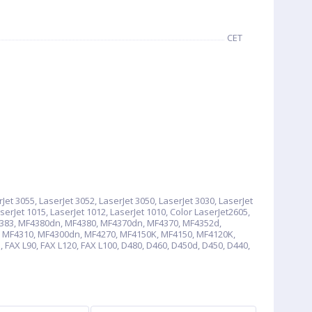
CET
3055, LaserJet 3052, LaserJet 3050, LaserJet 3030, LaserJet
serJet 1015, LaserJet 1012, LaserJet 1010, Color LaserJet2605,
F4383, MF4380dn, MF4380, MF4370dn, MF4370, MF4352d,
, MF4310, MF4300dn, MF4270, MF4150K, MF4150, MF4120K,
AX L90, FAX L120, FAX L100, D480, D460, D450d, D450, D440,