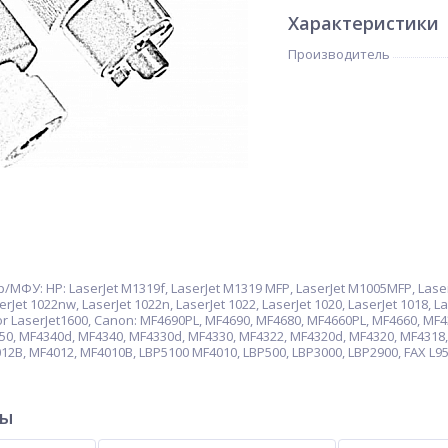
Характеристики
Производитель
У: HP: LaserJet M1319f, LaserJet M1319 MFP, LaserJet M1005MFP, LaserJet 
erJet 1022nw, LaserJet 1022n, LaserJet 1022, LaserJet 1020, LaserJet 1018, La
lor LaserJet1600, Canon: MF4690PL, MF4690, MF4680, MF4660PL, MF4660, M
50, MF4340d, MF4340, MF4330d, MF4330, MF4322, MF4320d, MF4320, MF4318
2B, MF4012, MF4010B, LBP5100 MF4010, LBP500, LBP3000, LBP2900, FAX L95, F
ры