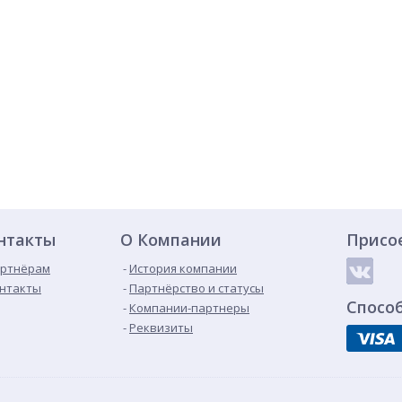
нтакты
О Компании
Присо
ртнёрам
История компании
нтакты
Партнёрство и статусы
Спосо
Компании-партнеры
Реквизиты