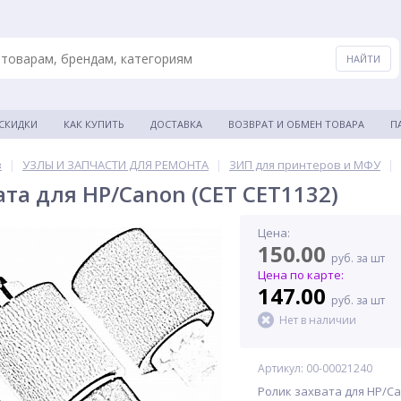
 СКИДКИ
КАК КУПИТЬ
ДОСТАВКА
ВОЗВРАТ И ОБМЕН ТОВАРА
П
в
|
УЗЛЫ И ЗАПЧАСТИ ДЛЯ РЕМОНТА
|
ЗИП для принтеров и МФУ
|
ата для HP/Canon (CET CET1132)
Цена:
150.00
руб. за шт
Цена по карте:
147.00
руб. за шт
Нет в наличии
Артикул: 00-00021240
Ролик захвата для HP/Ca