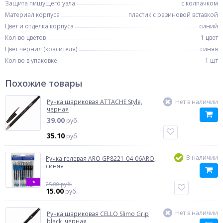
Защита пишущего узла
с колпачком
Материал корпуса
пластик с резиновой вставкой
Цвет и отделка корпуса
синий
Кол-во цветов
1 цвет
Цвет чернил (красителя)
синяя
Кол-во в упаковке
1 шт
Похожие товары
Ручка шариковая ATTACHE Style,
Нет в наличии
черная
39.00
руб.
35.10
руб.
В наличии
Ручка гелевая ARO GP8221-04-06ARO,
синяя
%
25.00 руб.
15.00
руб.
Нет в наличии
Ручка шариковая CELLO Slimo Grip
black, черная