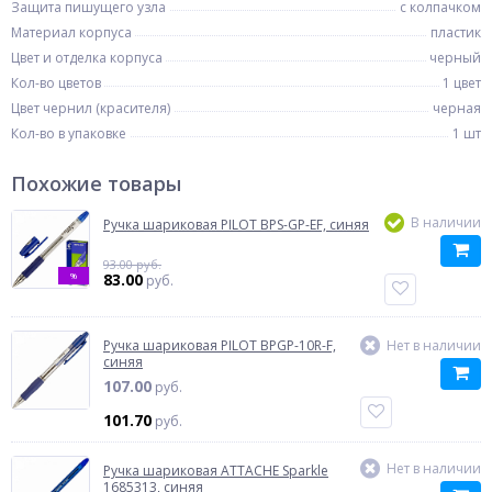
Защита пишущего узла
с колпачком
Материал корпуса
пластик
Цвет и отделка корпуса
черный
Кол-во цветов
1 цвет
Цвет чернил (красителя)
черная
Кол-во в упаковке
1 шт
Похожие товары
В наличии
Ручка шариковая PILOT BPS-GP-EF, синяя
93.00 руб.
%
83.00
руб.
Ручка шариковая PILOT BPGP-10R-F,
Нет в наличии
синяя
107.00
руб.
101.70
руб.
Нет в наличии
Ручка шариковая ATTACHE Sparkle
1685313, синяя