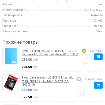
Формат
A4
Размер этикетки
70.0 x 37.0 мм
Тип покрытия
матовая
Плотность
70 г/м2
Цвет (колер)
белая
Кол-во в упаковке
50 л.
Похожие товары
Бумага самоклеящаяся цветная REVCOL
В наличии
матовая A4, 80 г/м2, голубая, 20 л. (6321)
236.00
руб.
225.50
руб.
Бумага магнитная LOMOND Magnetic
Нет в наличии
глянцевая A4, 660 г/м2, белая, 2 л.
(2020345)
337.50
руб.
322.50
руб.