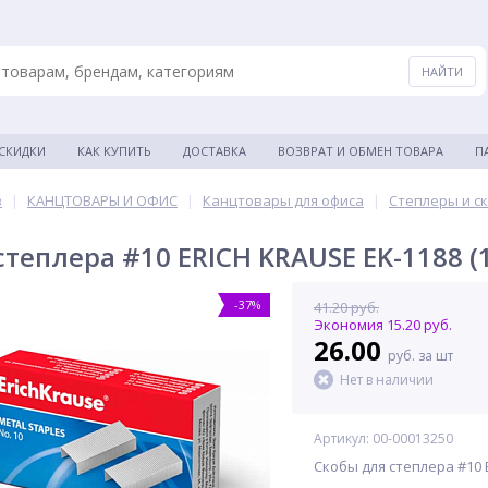
 СКИДКИ
КАК КУПИТЬ
ДОСТАВКА
ВОЗВРАТ И ОБМЕН ТОВАРА
П
в
|
КАНЦТОВАРЫ И ОФИС
|
Канцтовары для офиса
|
Степлеры и с
степлера #10 ERICH KRAUSE EK-1188 (
-37%
41.20 руб.
Экономия 15.20 руб.
26.00
руб. за шт
Нет в наличии
Артикул: 00-00013250
Скобы для степлера #10 E