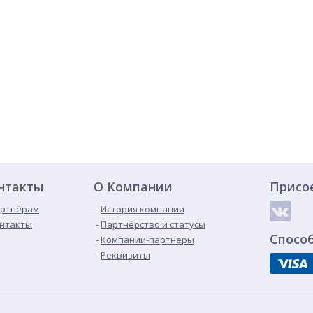
нтакты
О Компании
Присо
ртнёрам
История компании
нтакты
Партнёрство и статусы
Спосо
Компании-партнеры
Реквизиты