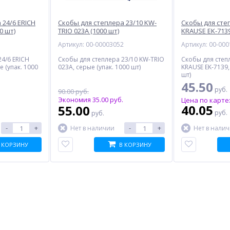
 24/6 ERICH
Скобы для степлера 23/10 KW-
Скобы для сте
0 шт)
TRIO 023A (1000 шт)
KRAUSE EK-7139
1
Артикул: 00-00003052
Артикул: 00-00
4/6 ERICH
Скобы для степлера 23/10 KW-TRIO
Скобы для степ
е (упак. 1000
023A, серые (упак. 1000 шт)
KRAUSE EK-7139,
шт)
45.50
руб.
90.00 руб.
Экономия 35.00 руб.
Цена по карте
40.05
55.00
руб.
руб.
-
+
-
+
Нет в наличии
Нет в нали
 КОРЗИНУ
В КОРЗИНУ