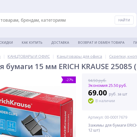
 СКИДКИ
КАК КУПИТЬ
ДОСТАВКА
ВОЗВРАТ И ОБМЕН ТОВАРА
П
в
|
КАНЦТОВАРЫ И ОФИС
|
Канцтовары для офиса
|
Скрепки, кно
 бумаги 15 мм ERICH KRAUSE 25085 (
-27%
94.50 руб.
Экономия 25.50 руб.
69.00
руб. за шт
В наличии
Артикул: 00-00017679
Зажимы для бумаги ERICH
12 шт)