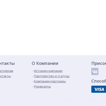
нтакты
О Компании
Присо
ртнёрам
История компании
нтакты
Партнёрство и статусы
Спосо
Компании-партнеры
Реквизиты