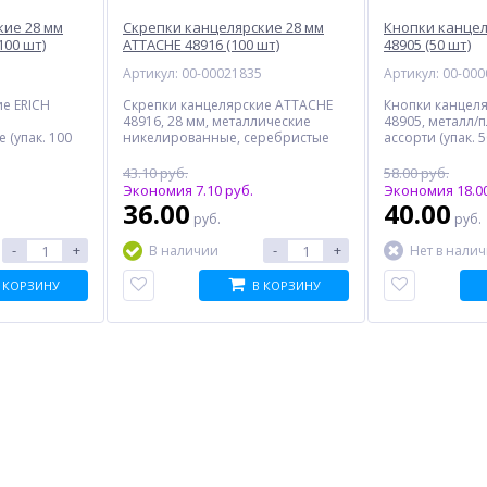
кие 28 мм
Скрепки канцелярские 28 мм
Кнопки канцел
100 шт)
ATTACHE 48916 (100 шт)
48905 (50 шт)
3
Артикул: 00-00021835
Артикул: 00-00
е ERICH
Скрепки канцелярские ATTACHE
Кнопки канцел
48916, 28 мм, металлические
48905, металл/п
 (упак. 100
никелированные, серебристые
ассорти (упак. 5
(упак. 100 шт)
43.10 руб.
58.00 руб.
Экономия 7.10 руб.
Экономия 18.00
36.00
40.00
руб.
руб.
-
+
-
+
В наличии
Нет в нали
 КОРЗИНУ
В КОРЗИНУ