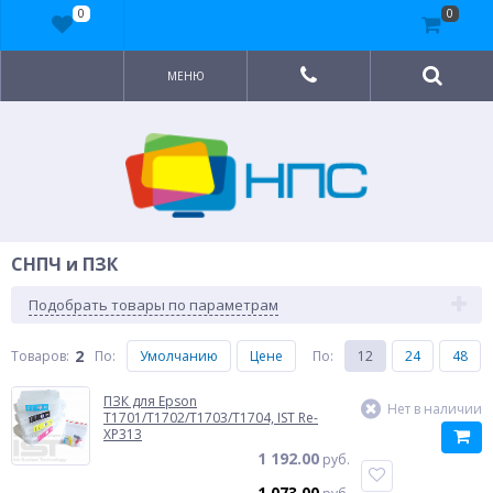
0
0
МЕНЮ
СНПЧ и ПЗК
Подобрать товары по параметрам
2
Товаров:
По
:
Умолчанию
Цене
По
:
12
24
48
ПЗК для Epson
Нет в наличии
T1701/T1702/T1703/T1704, IST Re-
XP313
1 192.00
руб.
1 073.00