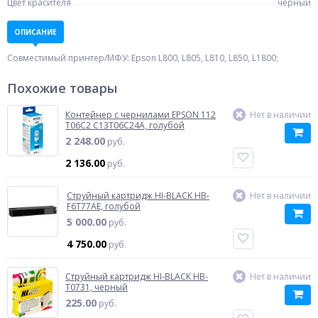
Цвет красителя
черный
ОПИСАНИЕ
Совместимый принтер/МФУ: Epson L800, L805, L810, L850, L1800;
Похожие товары
Контейнер с чернилами EPSON 112
Нет в наличии
T06C2 C13T06C24A, голубой
2 248.00
руб.
2 136.00
руб.
Струйный картридж HI-BLACK HB-
Нет в наличии
F6T77AE, голубой
5 000.00
руб.
4 750.00
руб.
Струйный картридж HI-BLACK HB-
Нет в наличии
T0731, черный
225.00
руб.