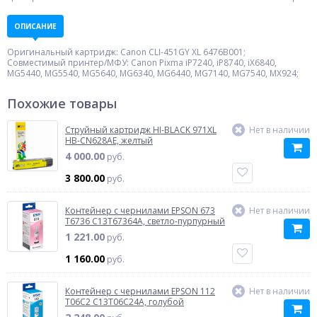
ОПИСАНИЕ
Оригинальный картридж: Canon CLI-451GY XL 6476B001;
Совместимый принтер/МФУ: Canon Pixma iP7240, iP8740, iX6840,
MG5440, MG5540, MG5640, MG6340, MG6440, MG7140, MG7540, MX924;
Похожие товары
Струйный картридж HI-BLACK 971XL
Нет в наличии
HB-CN628AE, желтый
4 000.00
руб.
3 800.00
руб.
Контейнер с чернилами EPSON 673
Нет в наличии
T6736 C13T67364A, светло-пурпурный
1 221.00
руб.
1 160.00
руб.
Контейнер с чернилами EPSON 112
Нет в наличии
T06C2 C13T06C24A, голубой