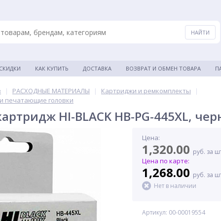
 СКИДКИ
КАК КУПИТЬ
ДОСТАВКА
ВОЗВРАТ И ОБМЕН ТОВАРА
П
в
|
РАСХОДНЫЕ МАТЕРИАЛЫ
|
Картриджи и ремкомплекты
|
и печатающие головки
артридж HI-BLACK HB-PG-445XL, че
Цена:
1,320.00
руб. за ш
Цена по карте:
1,268.00
руб. за ш
Нет в наличии
Артикул: 00-00019554