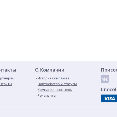
нтакты
О Компании
Присо
ртнёрам
История компании
нтакты
Партнёрство и статусы
Спосо
Компании-партнеры
Реквизиты