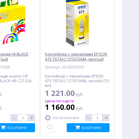
ридж HI-BLACK
Контейнер с чернилами EPSON
лтый
673 T6734 C13T67344A, желтый
017895
Артикул: 00-00003091
ридж аналог HP
Контейнер с чернилами EPSON
-BLACK HB-CZ132A,
673 T6734 C13T67344A, желтый (70
мл)
1 221.00
б.
руб.
:
Цена по карте:
1 160.00
б.
руб.
-
+
-
+
Нет в наличии
В КОРЗИНУ
В КОРЗИНУ