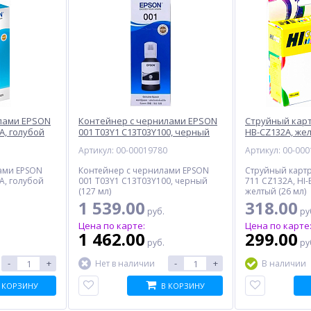
лами EPSON
Контейнер с чернилами EPSON
Струйный карт
A, голубой
001 T03Y1 C13T03Y100, черный
HB-CZ132A, же
7
Артикул: 00-00019780
Артикул: 00-00
ами EPSON
Контейнер с чернилами EPSON
Струйный карт
A, голубой
001 T03Y1 C13T03Y100, черный
711 CZ132A, HI
(127 мл)
желтый (26 мл)
1 539.00
318.00
руб.
ру
Цена по карте:
Цена по карте
1 462.00
299.00
руб.
ру
-
+
-
+
Нет в наличии
В наличии
 КОРЗИНУ
В КОРЗИНУ