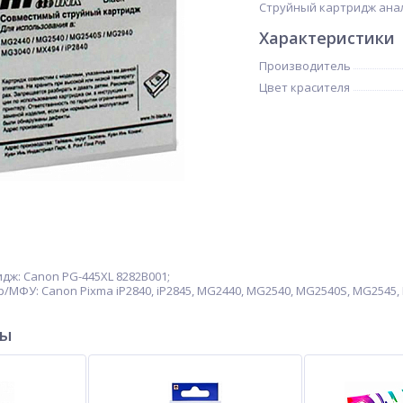
Струйный картридж анало
Характеристики
Производитель
Цвет красителя
ж: Canon PG-445XL 8282B001;
МФУ: Canon Pixma iP2840, iP2845, MG2440, MG2540, MG2540S, MG2545,
ры