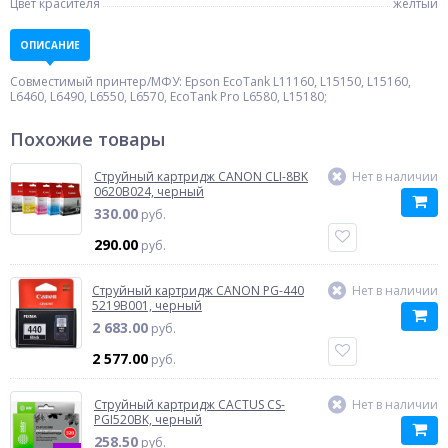
Цвет красителя
желтый
ОПИСАНИЕ
Совместимый принтер/МФУ: Epson EcoTank L11160, L15150, L15160,
L6460, L6490, L6550, L6570, EcoTank Pro L6580, L15180;
Похожие товары
Струйный картридж CANON CLI-8BK
Нет в наличии
0620B024, черный
330.00
руб.
290.00
руб.
Струйный картридж CANON PG-440
Нет в наличии
5219B001, черный
2 683.00
руб.
2 577.00
руб.
Струйный картридж CACTUS CS-
Нет в наличии
PGI520BK, черный
258.50
руб.