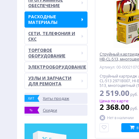
ОБЕСПЕЧЕНИЕ
РАСХОДНЫЕ
МАТЕРИАЛЫ
СЕТИ, ТЕЛЕФОНИЯ И
СКС
ТОРГОВОЕ
Струйный картридж
ОБОРУДОВАНИЕ
HB-CL-513, многоцв
ЭЛЕКТРООБОРУДОВАНИЕ
Артикул: 00-0002107
Струйный картридж 
УЗЛЫ И ЗАПЧАСТИ
CL-513 2971B007, HI-
ДЛЯ РЕМОНТА
513, многоцветный (1
2 519.00
руб.
Хиты продаж
ХИТ
Цена по карте:
2 368.00
руб.
Скидки
%
Нет в наличии
В