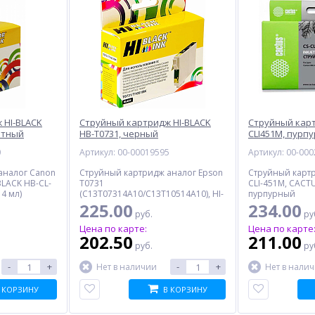
 HI-BLACK
Струйный картридж HI-BLACK
Струйный карт
етный
HB-T0731, черный
CLI451M, пурп
0
Артикул: 00-00019595
Артикул: 00-00
аналог Canon
Струйный картридж аналог Epson
Струйный карт
BLACK HB-CL-
T0731
CLI-451M, CACTU
4 мл)
(C13T07314A10/C13T10514A10), HI-
пурпурный
BLACK HB-T0731, черный
225.00
234.00
руб.
ру
Цена по карте:
Цена по карте
202.50
211.00
руб.
ру
-
+
-
+
Нет в наличии
Нет в нали
 КОРЗИНУ
В КОРЗИНУ