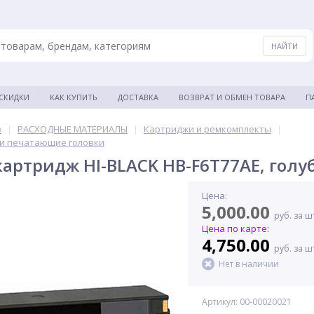
 СКИДКИ
КАК КУПИТЬ
ДОСТАВКА
ВОЗВРАТ И ОБМЕН ТОВАРА
П
в
|
РАСХОДНЫЕ МАТЕРИАЛЫ
|
Картриджи и ремкомплекты
|
и печатающие головки
артридж HI-BLACK HB-F6T77AE, голу
Цена:
5,000.00
руб. за ш
Цена по карте:
4,750.00
руб. за ш
Нет в наличии
Артикул: 00-00020021