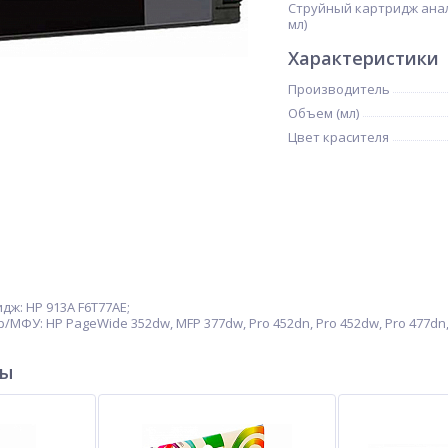
Струйный картридж аналог
мл)
Характеристики
Производитель
Объем (мл)
Цвет красителя
ж: HP 913A F6T77AE;
ФУ: HP PageWide 352dw, MFP 377dw, Pro 452dn, Pro 452dw, Pro 477dn, Pr
ры