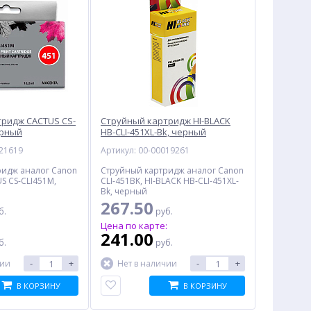
ридж CACTUS CS-
Струйный картридж HI-BLACK
урный
HB-CLI-451XL-Bk, черный
021619
Артикул: 00-00019261
ридж аналог Canon
Струйный картридж аналог Canon
S CS-CLI451M,
CLI-451BK, HI-BLACK HB-CLI-451XL-
Bk, черный
267.50
б.
руб.
:
Цена по карте:
241.00
б.
руб.
-
+
-
+
чии
Нет в наличии
В КОРЗИНУ
В КОРЗИНУ