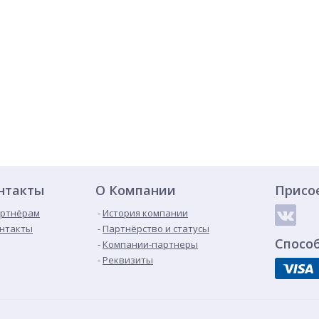
нтакты
О Компании
Присо
ртнёрам
История компании
нтакты
Партнёрство и статусы
Спосо
Компании-партнеры
Реквизиты