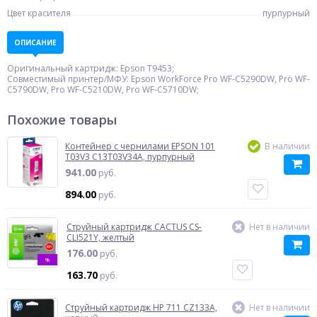
Цвет красителя
пурпурный
ОПИСАНИЕ
Оригинальный картридж: Epson T9453;
Совместимый принтер/МФУ: Epson WorkForce Pro WF-C5290DW, Pro WF-
C5790DW, Pro WF-C5210DW, Pro WF-C5710DW;
Похожие товары
Контейнер с чернилами EPSON 101
В наличии
T03V3 C13T03V34A, пурпурный
941.00
руб.
894.00
руб.
Струйный картридж CACTUS CS-
Нет в наличии
CLI521Y, желтый
176.00
руб.
%
163.70
руб.
Струйный картридж HP 711 CZ133A,
Нет в наличии